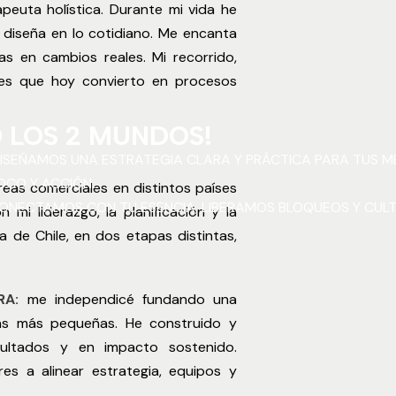
peuta holística. Durante mi vida he
diseña en lo cotidiano. Me encanta
s en cambios reales. Mi recorrido,
ajes que hoy convierto en procesos
 LOS 2 MUNDOS!
ISEÑAMOS UNA ESTRATEGIA CLARA Y PRÁCTICA PARA TUS M
FOCO Y ACCIÓN
.
reas comerciales en distintos países
ONECTAMOS CON TU ESENCIA, LIBERAMOS BLOQUEOS Y CULTI
 mi liderazgo, la planificación y la
a de Chile, en dos etapas distintas,
RA:
me independicé fundando una
as más pequeñas. He construido y
ultados y en impacto sostenido.
 a alinear estrategia, equipos y