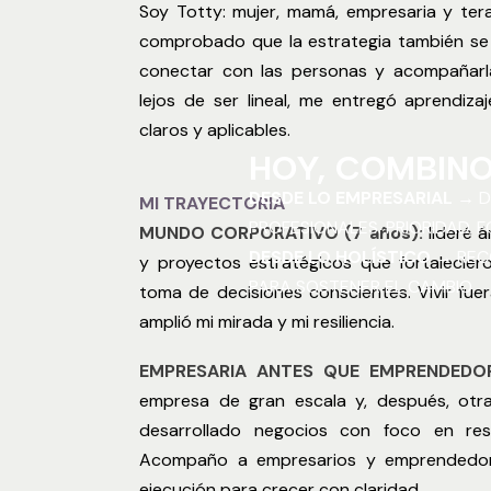
Soy Totty: mujer, mamá, empresaria y tera
comprobado que la estrategia también se 
conectar con las personas y acompañarla
lejos de ser lineal, me entregó aprendiz
claros y aplicables.
HOY, COMBINO
DESDE LO EMPRESARIAL →
D
MI TRAYECTORIA
PROFESIONALES. PRIORIDAD, 
MUNDO CORPORATIVO (7 años):
lideré á
DESDE LO HOLÍSTICO →
REC
y proyectos estratégicos que fortalecieron
PARA SOSTENER EL CAMBIO.
toma de decisiones conscientes. Vivir fuer
amplió mi mirada y mi resiliencia.
EMPRESARIA ANTES QUE EMPRENDEDO
empresa de gran escala y, después, otr
desarrollado negocios con foco en res
Acompaño a empresarios y emprendedores
ejecución para crecer con claridad.